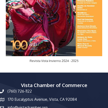
Revista Vista Invierno 2024 - 2025
Vista Chamber of Commerce
(760) 726-1122
phone number
170 Eucalyptus Avenue, Vista, CA 92084
map and address
info@vistachamber.org