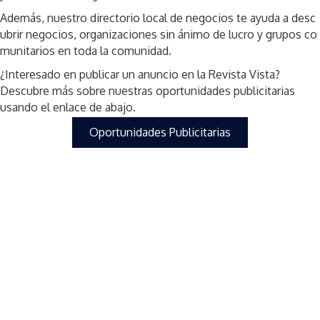
Además,
nuestro
directorio
local
de
negocios
te
ayuda
a
desc
ubrir
negocios
,
organizaciones
sin
ánimo
de
lucro
y
grupos
co
munitarios
en
toda la
comunidad
.
¿
Interesado
en
publicar un anuncio
en
la
R
evista
Vista
?
Descubre
más
sobre
nuestras
oportunidades
publicitarias
usando
el
enlace
de
abajo
.
Oportunidades Publicitarias